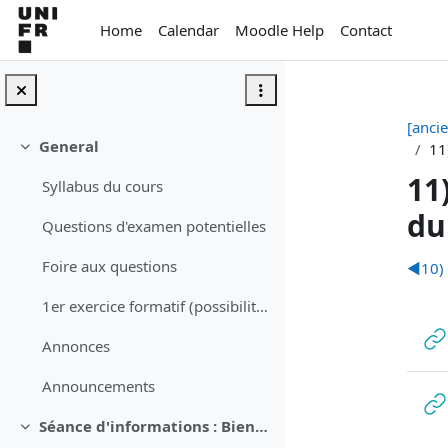
Skip to main content
Home
Calendar
Moodle Help
Contact
[anci
General
11
Collapse
11
Syllabus du cours
du
Questions d'examen potentielles
Sec
Foire aux questions
◀︎
10)
1er exercice formatif (possibilité de se rattraper jusqu'au 1er novembre)
Annonces
Announcements
Séance d'informations : Bienvenue au Bachelor (19.09.) - aucune info sur ce cours
Collapse