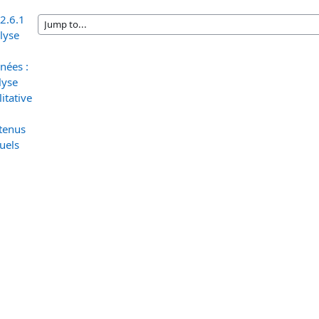
 2.6.1
lyse
nées :
lyse
itative
tenus
uels