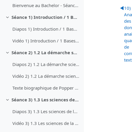
Bienvenue au Bachelor - Séance d'information
◀︎
10)
Ana
Séance 1) Introduction / 1 Bases épistémologiques (19.09.)
Collapse
des
don
Diapos 1) Introduction / 1 Bases épistémologiques
ana
qual
Vidéo 1) Introduction / 1 Bases épistomologies
de
Séance 2) 1.2 La démarche scientifique
con
Collapse
text
Diapos 2) 1.2 La démarche scientifique
Vidéo 2) 1.2 La démarche scientifique
Texte biographique de Popper partagé pour exercice pendant cours
Séance 3) 1.3 Les sciences de la communication : entre explication et compréhension
Collapse
Diapos 3) 1.3 Les sciences de la communication - entre explication et compréhension
Vidéo 3) 1.3 Les sciences de la communication : entre explication et compréhension