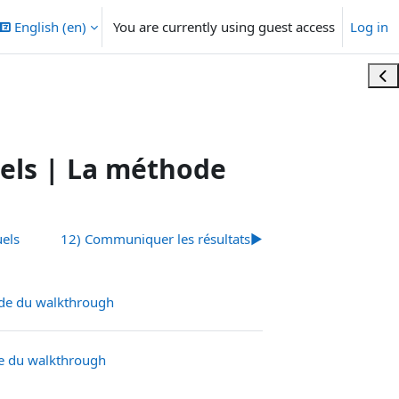
English ‎(en)‎
You are currently using guest access
Log in
Ope
uels | La méthode
uels
12) Communiquer les résultats
▶︎
URL
ode du walkthrough
URL
de du walkthrough