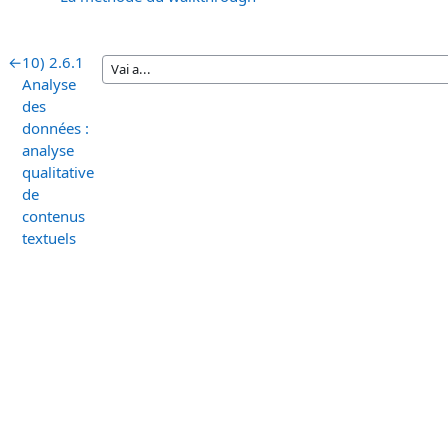
←
10) 2.6.1
Analyse
des
données :
analyse
qualitative
de
contenus
textuels