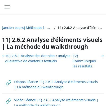
Vai al contenuto principale
Pannello laterale
[ancien cours] Méthodes I - BA Sciences de la Communication [SA 23]
11) 2.6.2 Analyse d'éléments visuels | La méthode du walkthrough
11) 2.6.2 Analyse d'éléments visuels
| La méthode du walkthrough
Schema della sezione
←
10) 2.6.1 Analyse des données : analyse
12)
→
qualitative de contenus textuels
Communiquer
les résultats
Diapos Séance 11) 2.6.2 Analyse d'éléments visuels
URL
| La méthode du walkthrough
Vidéo Séance 11) 2.6.2 Analyse d'éléments visuels |
URL
La méthode du walkthrough