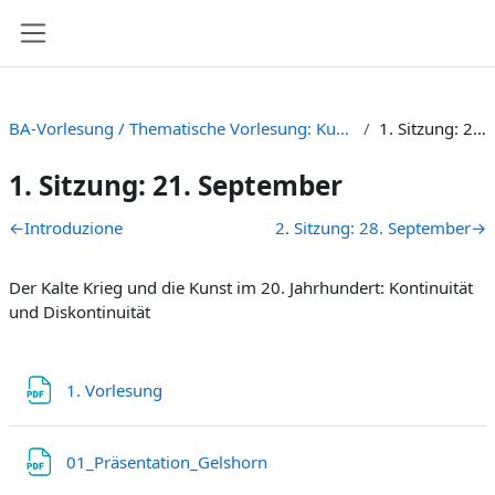
Vai al contenuto principale
Pannello laterale
BA-Vorlesung / Thematische Vorlesung: Kunst, Kultur und Kalter Krieg [HS 22]
1. Sitzung: 21. September
1. Sitzung: 21. September
Schema della sezione
←
Introduzione
2. Sitzung: 28. September
→
Der Kalte Krieg und die Kunst im 20. Jahrhundert: Kontinuität
und Diskontinuität
File
1. Vorlesung
File
01_Präsentation_Gelshorn