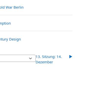
File
old War Berlin
File
umption
File
entury Design
13. Sitzung: 14.
▶︎
Dezember