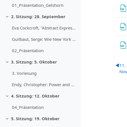
01_Präsentation_Gelshorn
2. Sitzung: 28. September
Minimizza
Eva Cockcroft, "Abstract Expressionism. Weapon of the Cold War", in: Francis Frascina (Hrsg.), Pollock anf After. The Critical Debate, New York: Harper & Row, 1985
Guilbaut, Serge: Wie New York die Idee der modernen Kunst gestohlen hat : abstrakter Expressionismus, Freiheit und Kalter Krieg, Dresden 1997, 129-192
02_Präsentation
3. Sitzung: 5. Oktober
Minimizza
◀︎
11. 
Nov
3. Vorlesung
Endy, Christopher: Power and Culture in the West, in: Immermann, Richard (Hg.): The Oxford handbook of the Cold War, Oxford UP 2013, S. 323–340.
4. Sitzung: 12. Oktober
Minimizza
04_Präsentation
5. Sitzung: 19. Oktober
Minimizza