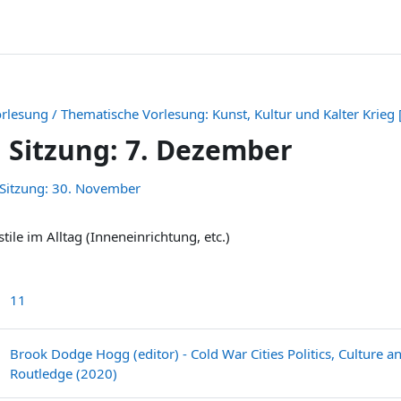
rlesung / Thematische Vorlesung: Kunst, Kultur und Kalter Krieg 
. Sitzung: 7. Dezember
hema della sezione
 Sitzung: 30. November
tile im Alltag (Inneneinrichtung, etc.)
File
11
Brook Dodge Hogg (editor) - Cold War Cities Politics, Culture
File
Routledge (2020)