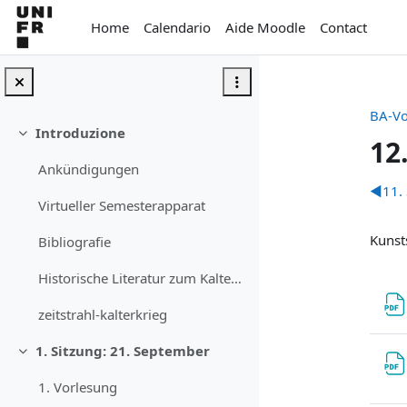
Vai al contenuto principale
Home
Calendario
Aide Moodle
Contact
BA-Vo
Introduzione
Minimizza
12
Ankündigungen
Sc
◀︎
11.
Virtueller Semesterapparat
Kunsts
Bibliografie
Historische Literatur zum Kalten Krieg
zeitstrahl-kalterkrieg
1. Sitzung: 21. September
Minimizza
1. Vorlesung