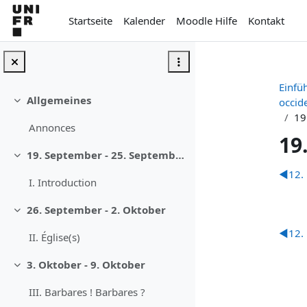
Zum Hauptinhalt
Startseite
Kalender
Moodle Hilfe
Kontakt
Einfü
Allgemeines
occid
Einklappen
19
Annonces
19
19. September - 25. September
Einklappen
Ab
◀︎
12.
I. Introduction
26. September - 2. Oktober
Einklappen
◀︎
12.
II. Église(s)
3. Oktober - 9. Oktober
Einklappen
III. Barbares ! Barbares ?