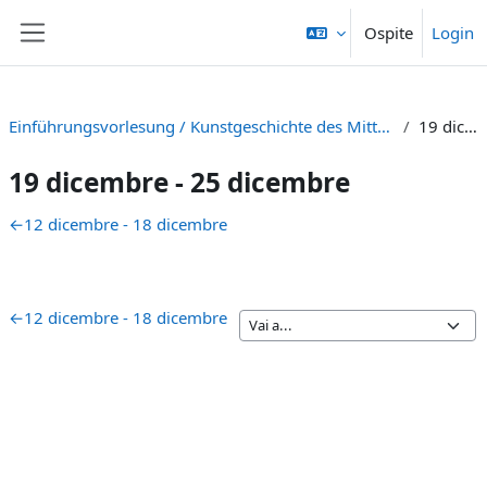
Vai al contenuto principale
Ospite
Login
Pannello laterale
Einführungsvorlesung / Kunstgeschichte des Mittelalters: Histoire de l’art du Moyen Âge occidental/Kunstgeschichte des westlichen Mittelalters [HS 23]
19 dicembre - 25 dicembre
19 dicembre - 25 dicembre
Schema della sezione
←
12 dicembre - 18 dicembre
←
12 dicembre - 18 dicembre