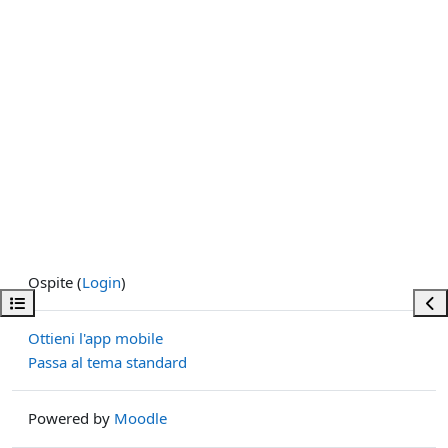
Ospite (
Login
)
Apri indice del corso
Apri
Ottieni l'app mobile
Passa al tema standard
Powered by
Moodle