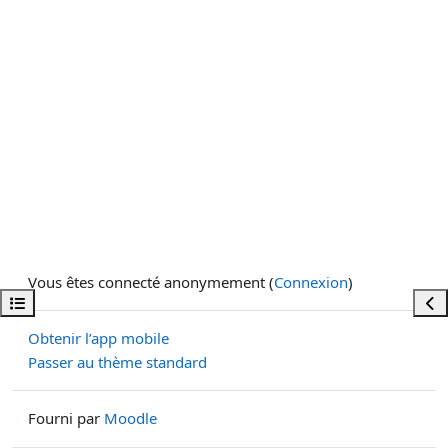
Vous êtes connecté anonymement (
Connexion
)
Ouvrir l’index du cours
Ouvr
Obtenir l’app mobile
Passer au thème standard
Fourni par
Moodle