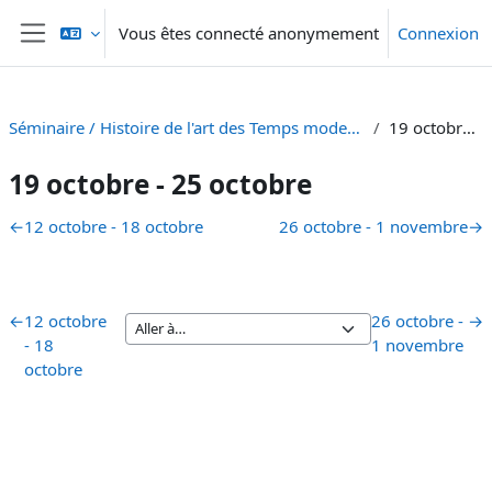
Passer au contenu principal
Vous êtes connecté anonymement
Connexion
Panneau latéral
Séminaire / Histoire de l'art des Temps modernes : Au contact de l'oeuvre III [SA 23]
19 octobre - 25 octobre
19 octobre - 25 octobre
Résumé de section
←
12 octobre - 18 octobre
26 octobre - 1 novembre
→
←
12 octobre
26 octobre -
→
- 18
1 novembre
octobre