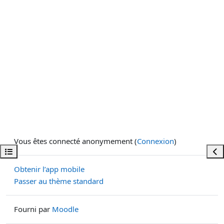
Vous êtes connecté anonymement (
Connexion
)
Ouvrir l’index du cours
Ouvr
Obtenir l’app mobile
Passer au thème standard
Fourni par
Moodle