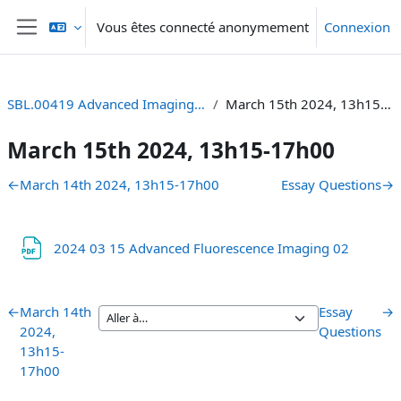
Passer au contenu principal
Vous êtes connecté anonymement
Connexion
Panneau latéral
SBL.00419 Advanced Imaging [SS 24]
March 15th 2024, 13h15-17h00
March 15th 2024, 13h15-17h00
Résumé de section
←
March 14th 2024, 13h15-17h00
Essay Questions
→
Fichier
2024 03 15 Advanced Fluorescence Imaging 02
←
March 14th
Essay
→
2024,
Questions
13h15-
17h00