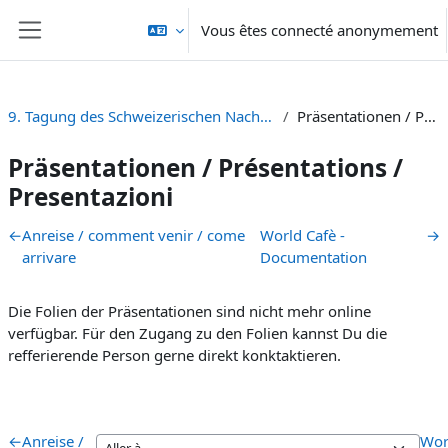
Passer au contenu principal
Vous êtes connecté anonymement
Panneau latéral
9. Tagung des Schweizerischen Nachwuchsforums Öffentliches Recht (SNÖR 2025)
Präsentationen / Présentations / Presentazioni
Präsentationen / Présentations /
Presentazioni
Résumé de section
←
Anreise / comment venir / come
World Cafè -
→
arrivare
Documentation
Die Folien der Präsentationen sind nicht mehr online
verfügbar. Für den Zugang zu den Folien kannst Du die
refferierende Person gerne direkt konktaktieren.
←
Anreise /
Wor