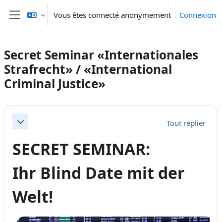
Passer au contenu principal
Vous êtes connecté anonymement
Connexion
Panneau latéral
Secret Seminar «Internationales
Strafrecht» / «International
Criminal Justice»
Résumé de section
Tout replier
Replier
SECRET SEMINAR:
Ihr Blind Date mit der
Welt!