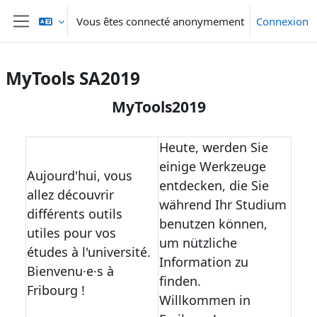
Passer au contenu principal
Vous êtes connecté anonymement
Connexion
Panneau latéral
MyTools SA2019
Cours : MyTools SA2019 | Moodle Uni
Général
MyTools2019
Heute, werden Sie
einige Werkzeuge
Aujourd'hui, vous
entdecken, die Sie
allez découvrir
während Ihr Studium
différents outils
benutzen können,
utiles pour vos
um nützliche
études à l'université.
Information zu
Bienvenu·e·s à
finden.
Fribourg !
Willkommen in