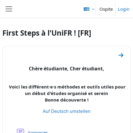
Vai al contenuto principale
Ospite
Login
Pannello laterale
First Steps à l'UniFR ! [FR]
Schema della sezione
Vai al
Chère étudiante, Cher étudiant,
Voici les différent·e·s
méthodes et outils
utiles pour
un début d'études organisé et serein
Bonne découverte !
Auf Deutsch umstellen
Forum
Annonces