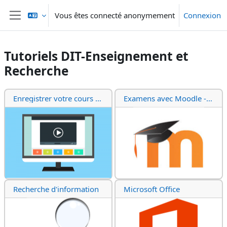
Passer au contenu principal
Vous êtes connecté anonymement
Connexion
Panneau latéral
Tutoriels DIT-Enseignement et
Recherche
Résumé de section
Enregistrer votre cours / Kurs aufzeichnen (video)
Examens avec Moodle - Prüfungen mit Moodle
Recherche d'information
Microsoft Office