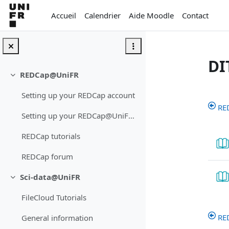
Passer au contenu principal
Accueil
Calendrier
Aide Moodle
Contact
DI
REDCap@UniFR
Replier
Ré
Setting up your REDCap account
RE
Setting up your REDCap@UniFR External account
REDCap tutorials
REDCap forum
Sci-data@UniFR
Replier
FileCloud Tutorials
RE
General information