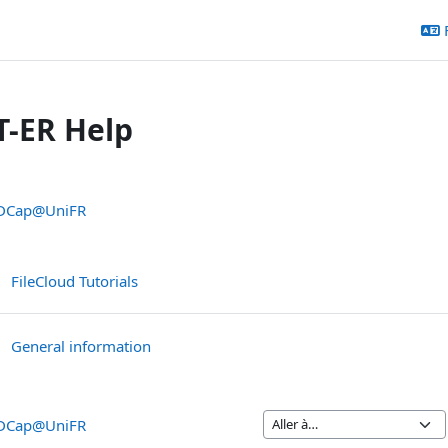
T-ER Help
sumé de section
DCap@UniFR
Livre
FileCloud Tutorials
Livre
General information
DCap@UniFR