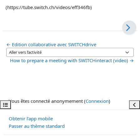
(https://tube.switch.ch/videos/eff346fb)
← Edition collaborative avec SWITCHdrive
Aller vers l’activité
How to prepare a meeting with SWITCHinteract (video) →
Vous êtes connecté anonymement (
Connexion
)
Ouvrir l’index du cours
Ouvr
Obtenir l’app mobile
Passer au thème standard