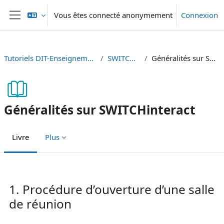
Passer au contenu principal
Vous êtes connecté anonymement
Connexion
Panneau latéral
Tutoriels DIT-Enseignement et Recherche
SWITCHinteract
Généralités sur SWITCHinteract
Généralités sur SWITCHinteract
Livre
Plus
Conditions d’achèvement
1. Procédure d’ouverture d’une salle
de réunion