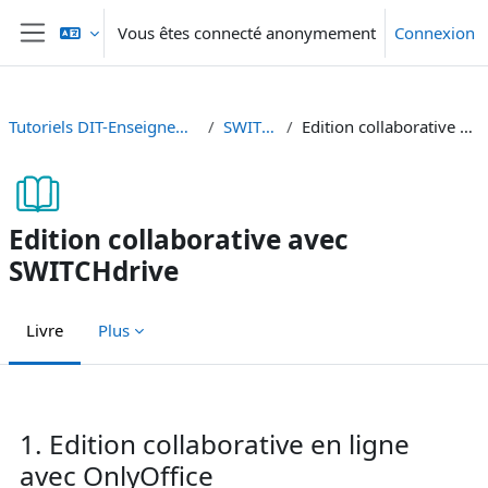
Passer au contenu principal
Vous êtes connecté anonymement
Connexion
Panneau latéral
Tutoriels DIT-Enseignement et Recherche
SWITCHdrive
Edition collaborative avec SWITCHdrive
Edition collaborative avec
SWITCHdrive
Livre
Plus
Conditions d’achèvement
1. Edition collaborative en ligne
avec OnlyOffice