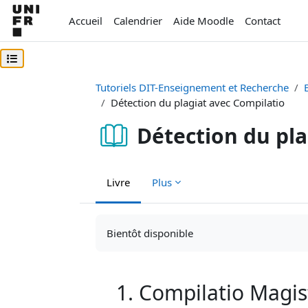
Passer au contenu principal
Accueil
Calendrier
Aide Moodle
Contact
Ouvrir l’index du cours
Tutoriels DIT-Enseignement et Recherche
Détection du plagiat avec Compilatio
Détection du pla
Livre
Plus
Conditions d’achèvement
Bientôt disponible
1. Compilatio Magis