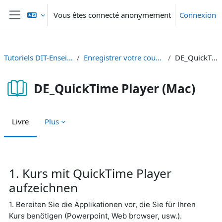
Passer au contenu principal
Vous êtes connecté anonymement
Connexion
Panneau latéral
Tutoriels DIT-Enseignement et Recherche
Enregistrer votre cours / Kurs aufzeichnen (video)
DE_QuickTime Player (Mac)
DE_QuickTime Player (Mac)
Livre
Plus
Conditions d’achèvement
1. Kurs mit QuickTime Player
aufzeichnen
1.
Bereiten Sie die Applikationen vor, die Sie für Ihren
Kurs benötigen (Powerpoint, Web browser, usw.).