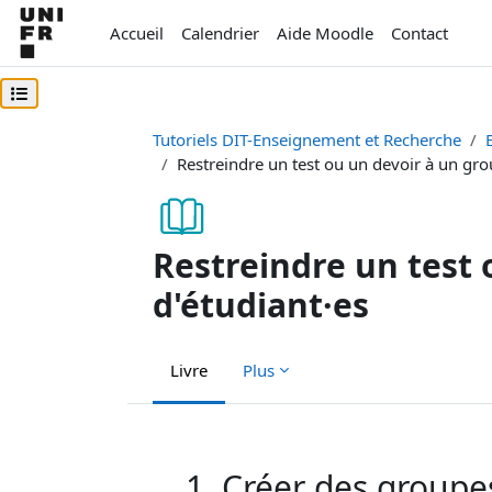
Passer au contenu principal
Accueil
Calendrier
Aide Moodle
Contact
Ouvrir l’index du cours
Tutoriels DIT-Enseignement et Recherche
Restreindre un test ou un devoir à un gro
Restreindre un test 
d'étudiant·es
Livre
Plus
Conditions d’achèvement
1. Créer des groupe