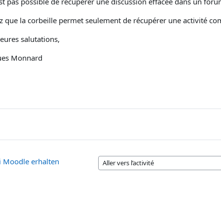
'est pas possible de récupérer une discussion effacée dans un for
z que la corbeille permet seulement de récupérer une activité comp
leures salutations,
ues Monnard
ei Moodle erhalten
Aller vers l’activité