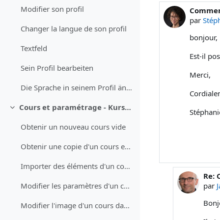
Modifier son profil
Comment
Nombre d
par
Stép
Changer la langue de son profil
bonjour,
Textfeld
Est-il po
Sein Profil bearbeiten
Merci,
Die Sprache in seinem Profil ändern
Cordiale
Cours et paramétrage - Kurse und Einstellungen
Replier
Stéphani
Obtenir un nouveau cours vide
Obtenir une copie d'un cours existant
Importer des éléments d'un cours (test QCM, devoir, questions)
Re: 
En r
par
Modifier les paramètres d'un cours
Bonj
Modifier l'image d'un cours dans le tableau de bord