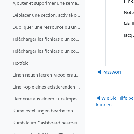
Il n
Ajouter et supprimer une semaine ou une section
Note
Déplacer une section, activité ou ressource par glisser-déplacer
Meil
Dupliquer une ressource ou une activité
Jacq
Télécharger les fichiers d'un cours (étudiant·e)
Télécharger les fichiers d'un cours (enseignant·e)
Textfeld
◀︎ Passwort
Einen neuen leeren Moodleraum erhalten
Eine Kopie eines existierenden Kurses erhalten
◀︎ Wie Sie Hilfe b
Elemente aus einem Kurs importieren (Tests, Aufgaben, Fragen)
können
Kurseinstellungen bearbeiten
Kursbild im Dashboard bearbeiten