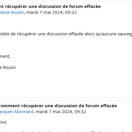
 récupérer une discussion de forum effacée
e réponses : 1
hanie Roulin
,
mardi 7 mai 2024, 09:22
ssible de récupérer une discussion effacée alors qu'aucune sauveg
ment,
e Roulin
Comment récupérer une discussion de forum effacée
éponse à Stéphanie Roulin
Jacques Monnard
,
mardi 7 mai 2024, 09:32
our,