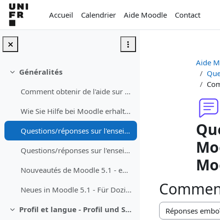
Passer au contenu principal
Accueil
Calendrier
Aide Moodle
Contact
Aide M
Généralités
Que
Replier
Com
Comment obtenir de l'aide sur Moodle
Wie Sie Hilfe bei Moodle erhalten können
Que
Questions/réponses sur l'enseignement avec Moodle - Fragen/Antworten zum Unterrichen mit Moodle
Moo
Questions/réponses sur l'enseignement avec Teams dans les auditoires - Fragen/Antworten zum Studium mit Teams in dem Auditorium
Mo
Nouveautés de Moodle 5.1 - enseignant·e
Comment 
Neues in Moodle 5.1 - Für Dozierende
Profil et langue - Profil und Sprache
Replier
Type d’affichage