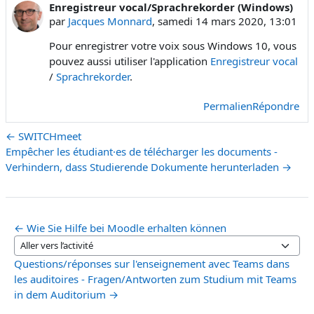
Enregistreur vocal/Sprachrekorder (Windows)
Nombre de réponses : 0
par
Jacques Monnard
,
samedi 14 mars 2020, 13:01
Pour enregistrer votre voix sous Windows 10, vous
pouvez aussi utiliser l'application
Enregistreur vocal
/
Sprachrekorder
.
Permalien
Répondre
← SWITCHmeet
Empêcher les étudiant·es de télécharger les documents -
Verhindern, dass Studierende Dokumente herunterladen →
← Wie Sie Hilfe bei Moodle erhalten können
Aller vers l’activité
Questions/réponses sur l'enseignement avec Teams dans
les auditoires - Fragen/Antworten zum Studium mit Teams
in dem Auditorium →