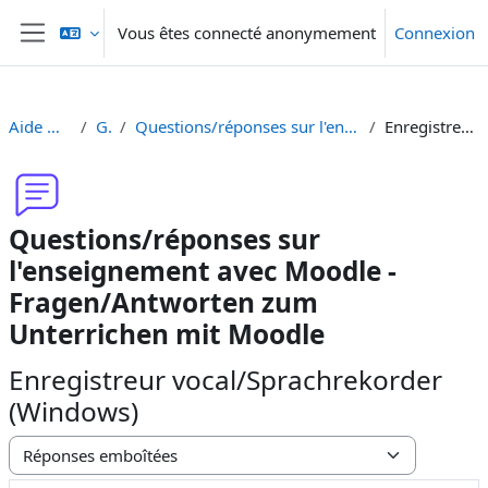
Passer au contenu principal
Vous êtes connecté anonymement
Connexion
Panneau latéral
Aide Moodle - Moodle Hilfe
Généralités
Questions/réponses sur l'enseignement avec Moodle - Fragen/Antworten zum Unterrichen mit Moodle
Enregistreur vocal/Sprachrekorder (Windows)
Questions/réponses sur
l'enseignement avec Moodle -
Fragen/Antworten zum
Unterrichen mit Moodle
Enregistreur vocal/Sprachrekorder
(Windows)
Type d’affichage