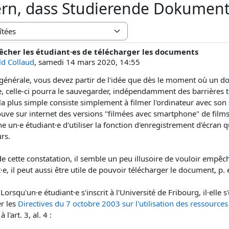
rn, dass Studierende Dokumen
êcher les étudiant·es de télécharger les documents
e réponses : 0
ld Collaud
,
samedi 14 mars 2020, 14:55
générale, vous devez partir de l'idée que dès le moment où un docu
, celle-ci pourra le sauvegarder, indépendamment des barrières t
la plus simple consiste simplement à filmer l'ordinateur avec son 
uve sur internet des versions "filmées avec smartphone" de films 
e un·e étudiant·e d'utiliser la fonction d'enregistrement d'écran
rs.
de cette constatation, il semble un peu illusoire de vouloir empêc
t·e, il peut aussi être utile de pouvoir télécharger le document, p
 Lorsqu'un·e étudiant·e s'inscrit à l'Université de Fribourg, il·elle
er les
Directives du 7 octobre 2003 sur l'utilisation des ressource
 l'art. 3, al. 4 :