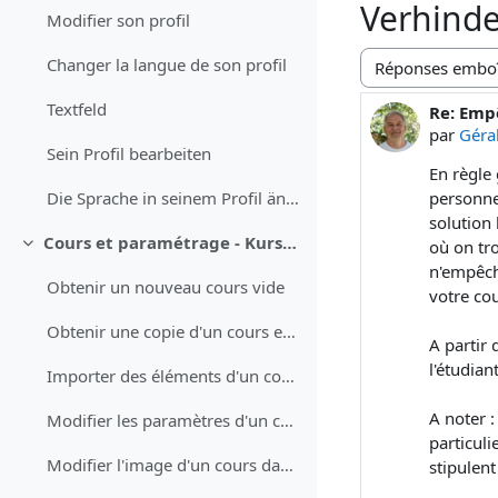
Verhinde
Modifier son profil
Changer la langue de son profil
Type d’affichage
Textfeld
Re: Emp
Nombre d
par
Géra
Sein Profil bearbeiten
En règle 
personne
Die Sprache in seinem Profil ändern
solution 
Cours et paramétrage - Kurse und Einstellungen
où on tro
Replier
n'empêch
Obtenir un nouveau cours vide
votre cou
Obtenir une copie d'un cours existant
A partir 
l'étudian
Importer des éléments d'un cours (test QCM, devoir, questions)
A noter :
Modifier les paramètres d'un cours
particuli
Modifier l'image d'un cours dans le tableau de bord
stipulent à