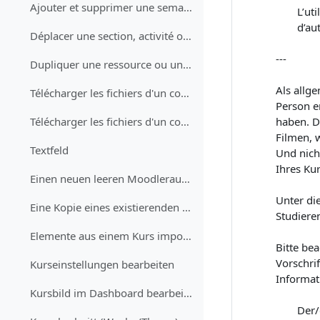
Ajouter et supprimer une semaine ou une section
L’ut
d’au
Déplacer une section, activité ou ressource par glisser-déplacer
---
Dupliquer une ressource ou une activité
Als allg
Télécharger les fichiers d'un cours (étudiant·e)
Person er
haben. D
Télécharger les fichiers d'un cours (enseignant·e)
Filmen, 
Textfeld
Und nich
Ihres Ku
Einen neuen leeren Moodleraum erhalten
Unter di
Eine Kopie eines existierenden Kurses erhalten
Studiere
Elemente aus einem Kurs importieren (Tests, Aufgaben, Fragen)
Bitte bea
Vorschri
Kurseinstellungen bearbeiten
Informati
Kursbild im Dashboard bearbeiten
Der/