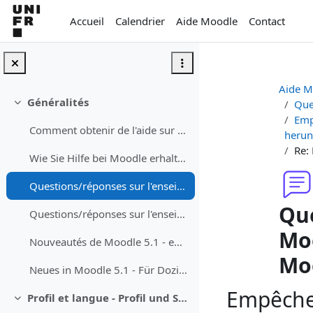
Passer au contenu principal
Accueil
Calendrier
Aide Moodle
Contact
Aide M
Généralités
Que
Replier
Emp
Comment obtenir de l'aide sur Moodle
herun
Re:
Wie Sie Hilfe bei Moodle erhalten können
Questions/réponses sur l'enseignement avec Moodle - Fragen/Antworten zum Unterrichen mit Moodle
Que
Questions/réponses sur l'enseignement avec Teams dans les auditoires - Fragen/Antworten zum Studium mit Teams in dem Auditorium
Moo
Nouveautés de Moodle 5.1 - enseignant·e
Mo
Neues in Moodle 5.1 - Für Dozierende
Empêcher
Profil et langue - Profil und Sprache
Replier