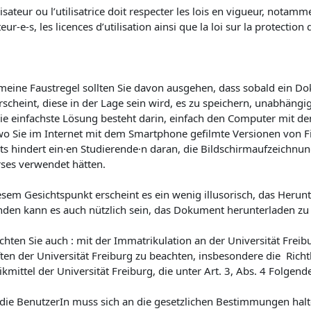
ilisateur ou l’utilisatrice doit respecter les lois en vigueur, notam
teur-e-s, les licences d’utilisation ainsi que la loi sur la protectio
emeine Faustregel sollten Sie davon ausgehen, dass sobald ein 
scheint, diese in der Lage sein wird, es zu speichern, unabhängig
ie einfachste Lösung besteht darin, einfach den Computer mit de
wo Sie im Internet mit dem Smartphone gefilmte Versionen von Fi
ts hindert ein·en Studierende·n daran, die Bildschirmaufzeichnun
rses verwendet hätten.
esem Gesichtspunkt erscheint es ein wenig illusorisch, das Herun
nden kann es auch nützlich sein, das Dokument herunterladen zu k
chten Sie auch : mit der Immatrikulation an der Universität Freibu
ften der Universität Freiburg zu beachten, insbesondere die Rich
kmittel der Universität Freiburg, die unter Art. 3, Abs. 4 Folgende
die BenutzerIn muss sich an die gesetzlichen Bestimmungen halt