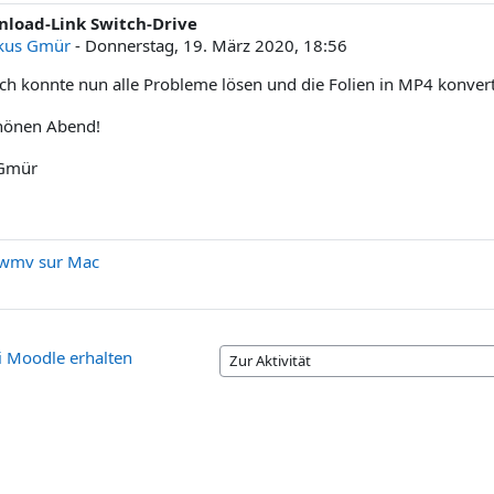
nload-Link Switch-Drive
ntworten: 0
kus Gmür
-
Donnerstag, 19. März 2020, 18:56
ich konnte nun alle Probleme lösen und die Folien in MP4 konvert
hönen Abend!
Gmür
r .wmv sur Mac
ei Moodle erhalten
Zur Aktivität