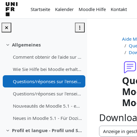
Zum Hauptinhalt
Startseite
Kalender
Moodle Hilfe
Kontakt
Aide M
Allgemeines
Que
Einklappen
Dow
Comment obtenir de l'aide sur Moodle
Wie Sie Hilfe bei Moodle erhalten können
Que
Questions/réponses sur l'enseignement avec Moodle - Fragen/Antworten zum Unterrichen mit Moodle
Moo
Questions/réponses sur l'enseignement avec Teams dans les auditoires - Fragen/Antworten zum Studium mit Teams in dem Auditorium
Mo
Nouveautés de Moodle 5.1 - enseignant·e
Download
Neues in Moodle 5.1 - Für Dozierende
Profil et langue - Profil und Sprache
Einklappen
Anzeigemodus