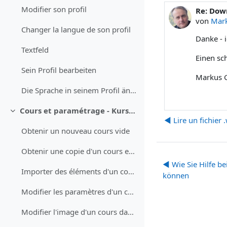
Modifier son profil
Re: Dow
Anzahl A
von
Mar
Changer la langue de son profil
Danke - 
Textfeld
Einen sc
Sein Profil bearbeiten
Markus 
Die Sprache in seinem Profil ändern
Cours et paramétrage - Kurse und Einstellungen
Einklappen
◀︎ Lire un fichie
Obtenir un nouveau cours vide
Obtenir une copie d'un cours existant
◀︎ Wie Sie Hilfe b
Importer des éléments d'un cours (test QCM, devoir, questions)
können
Modifier les paramètres d'un cours
Modifier l'image d'un cours dans le tableau de bord