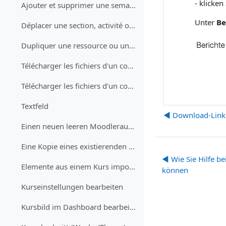
- klicken
Ajouter et supprimer une semaine ou une section
Unter
Be
Déplacer une section, activité ou ressource par glisser-déplacer
Dupliquer une ressource ou une activité
Télécharger les fichiers d'un cours (étudiant·e)
Télécharger les fichiers d'un cours (enseignant·e)
Textfeld
◀︎ Download-Link
Einen neuen leeren Moodleraum erhalten
Eine Kopie eines existierenden Kurses erhalten
◀︎ Wie Sie Hilfe b
Elemente aus einem Kurs importieren (Tests, Aufgaben, Fragen)
können
Kurseinstellungen bearbeiten
Kursbild im Dashboard bearbeiten