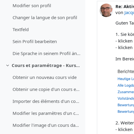
Modifier son profil
Re: Akti
Anzahl A
von
Jacq
Changer la langue de son profil
Guten Ta
Textfeld
1. Sie k
- klicken
Sein Profil bearbeiten
- klicke
Die Sprache in seinem Profil ändern
Im Bere
Cours et paramétrage - Kurse und Einstellungen
Einklappen
Obtenir un nouveau cours vide
Obtenir une copie d'un cours existant
Importer des éléments d'un cours (test QCM, devoir, questions)
Modifier les paramètres d'un cours
2. Weiter
Modifier l'image d'un cours dans le tableau de bord
-
klicken