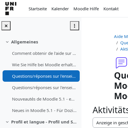
Zum Hauptinhalt
Startseite
Kalender
Moodle Hilfe
Kontakt
Aide M
Allgemeines
Que
Einklappen
Akti
Comment obtenir de l'aide sur Moodle
Wie Sie Hilfe bei Moodle erhalten können
Que
Questions/réponses sur l'enseignement avec Moodle - Fragen/Antworten zum Unterrichen mit Moodle
Moo
Questions/réponses sur l'enseignement avec Teams dans les auditoires - Fragen/Antworten zum Studium mit Teams in dem Auditorium
Mo
Nouveautés de Moodle 5.1 - enseignant·e
Aktivität
Neues in Moodle 5.1 - Für Dozierende
Profil et langue - Profil und Sprache
Einklappen
Anzeigemodus