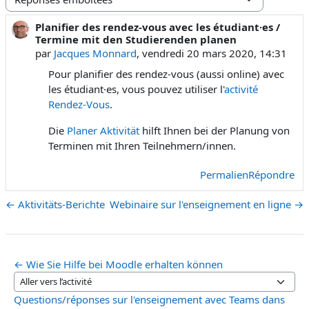
Type d’affichage
Planifier des rendez-vous avec les étudiant·es /
Nombre de réponses : 0
Termine mit den Studierenden planen
par
Jacques Monnard
,
vendredi 20 mars 2020, 14:31
Pour planifier des rendez-vous (aussi online) avec
les étudiant·es, vous pouvez utiliser l'
activité
Rendez-Vous
.
Die
Planer Aktivität
hilft Ihnen bei der Planung von
Terminen mit Ihren Teilnehmern/innen.
Permalien
Répondre
← Aktivitäts-Berichte
Webinaire sur l'enseignement en ligne →
← Wie Sie Hilfe bei Moodle erhalten können
Aller vers l’activité
Questions/réponses sur l'enseignement avec Teams dans