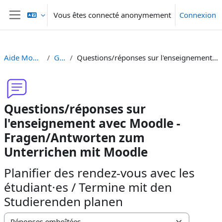
Passer au contenu principal
Vous êtes connecté anonymement
Connexion
Panneau latéral
Aide Moodle - Moodle Hilfe
Généralités
Questions/réponses sur l'enseignement avec Moodle - Fragen/Antworten zum Unterrichen mit Moodle
Questions/réponses sur
l'enseignement avec Moodle -
Fragen/Antworten zum
Unterrichen mit Moodle
Planifier des rendez-vous avec les
étudiant·es / Termine mit den
Studierenden planen