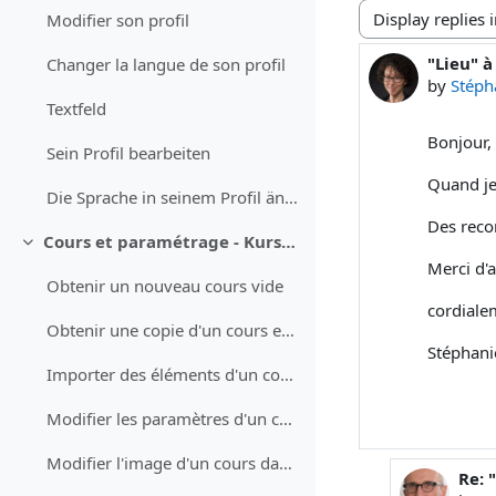
Modifier son profil
Display mode
"Lieu" 
Number o
Changer la langue de son profil
by
Stéph
Textfeld
Bonjour,
Sein Profil bearbeiten
Quand je 
Die Sprache in seinem Profil ändern
Des reco
Cours et paramétrage - Kurse und Einstellungen
Collapse
Merci d'
Obtenir un nouveau cours vide
cordiale
Obtenir une copie d'un cours existant
Stéphani
Importer des éléments d'un cours (test QCM, devoir, questions)
Modifier les paramètres d'un cours
Modifier l'image d'un cours dans le tableau de bord
Re: 
In re