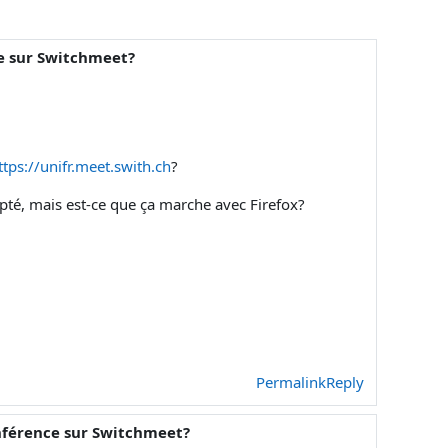
ce sur Switchmeet?
ttps://unifr.meet.swith.ch
?
pté, mais est-ce que ça marche avec Firefox?
Permalink
Reply
onférence sur Switchmeet?