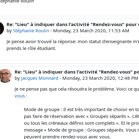
Stéphanie Roulin
Re: "Lieu" à indiquer dans l'activité "Rendez-vous" pou
In reply to Stéphanie Roulin
by
Stéphanie Roulin
-
Monday, 23 March 2020, 11:53 AM
Je pense avoir trouvé la réponse: mon statut d'enseignante m
prends le rôle étudiant.
Re: "Lieu" à indiquer dans l'activité "Rendez-vous"
In reply to Stéphanie Roulin
by
Jacques Monnard
-
Monday, 23 March 2020, 12:48 PM
Je ne pense pas que cela résoudra le problème. Voici ce qu
vous
:
Mode de groupe : Il est très important de choisir en 
pas faire de réservation avec « Groupes séparés ». L'
ou tous les créneaux définis sont complets ». Et le pr
message « Mode de groupe : Groupes séparés. Vous n
peuvent prendre rendez-vous avec vous.