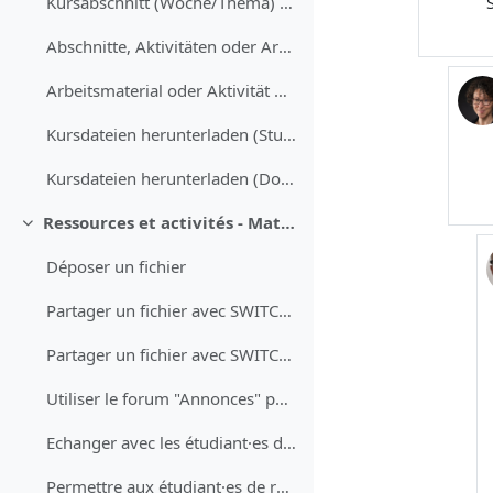
Kursabschnitt (Woche/Thema) hinzufügen und löschen
Abschnitte, Aktivitäten oder Arbeitsmaterialien mit Drag&Drop verschieben
Arbeitsmaterial oder Aktivität duplizieren
Kursdateien herunterladen (Studierende·r)
Kursdateien herunterladen (Dozierende·r)
Ressources et activités - Materialien und aktivitäten
Collapse
Déposer un fichier
Partager un fichier avec SWITCHdrive (Mac)
Partager un fichier avec SWITCHdrive (PC)
Utiliser le forum "Annonces" pour informer les étudiant·es
Echanger avec les étudiant·es dans un forum de discussion
Permettre aux étudiant·es de rendre des travaux avec un devoir