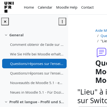
Skip to main content
Home
Calendar
Moodle Help
Contact
Aide M
General
Que
Collapse
"Li
Comment obtenir de l'aide sur Moodle
Wie Sie Hilfe bei Moodle erhalten können
Que
Questions/réponses sur l'enseignement avec Moodle - Fragen/Antworten zum Unterrichen mit Moodle
Moo
Questions/réponses sur l'enseignement avec Teams dans les auditoires - Fragen/Antworten zum Studium mit Teams in dem Auditorium
Mo
Nouveautés de Moodle 5.1 - enseignant·e
"Lieu" à
Neues in Moodle 5.1 - Für Dozierende
sur Swit
Profil et langue - Profil und Sprache
Collapse