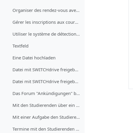
Organiser des rendez-vous avec les étudiant·es
Gérer les inscriptions aux cours en présence avec un sondage
Utiliser le système de détection de plagiat Compilatio dans un devoir
Textfeld
Eine Datei hochladen
Datei mit SWITCHdrive freigeben (Mac)
Datei mit SWITCHdrive freigeben (PC)
Das Forum "Ankündigungen" benutzen, um Studierende zu informieren
Mit den Studierenden über ein Diskussionsforum austauschen
Mit einer Aufgabe den Studierenden erlauben, Dokumente einzureichen
Termine mit den Studierenden Planen