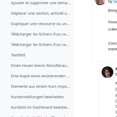
by
J
Ajouter et supprimer une semaine ou une section
Bonj
Déplacer une section, activité ou ressource par glisser-déplacer
Vous
Dupliquer une ressource ou une activité
crée
Télécharger les fichiers d'un cours (étudiant·e)
Conc
Télécharger les fichiers d'un cours (enseignant·e)
ment
Textfeld
Einen neuen leeren Moodleraum erhalten
Eine Kopie eines existierenden Kurses erhalten
Elemente aus einem Kurs importieren (Tests, Aufgaben, Fragen)
Kurseinstellungen bearbeiten
Kursbild im Dashboard bearbeiten