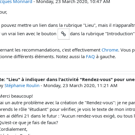
acques Monnard
-
Monday, 23 March 2020, 10:47 AM
our,
 pouvez mettre un lien dans la rubrique "Lieu", mais il n'apparaî
r un vrai lien avec le bouton
dans la rubrique "Introduction" d
ernant les recommandations, c'est effectivement
Chrome
. Vous p
ionne différents éléments. Notez aussi la
FAQ
à gauche.
Re: "Lieu" à indiquer dans l'activité "Rendez-vous" pour u
In reply to Jacques Monnard
by
Stéphanie Roulin
-
Monday, 23 March 2020, 11:21 AM
Merci beaucoup!
J'ai un autre problème avec la création de "Rendez-vous": je ne pa
prends le rôle "étudiant" pour vérifier, je vois le texte de mon in
j'en ai défini 21 dans le futur : "Aucun rendez-vous exigé, ou tous
Qu'est-ce que je fais de faux?
Cordialement,