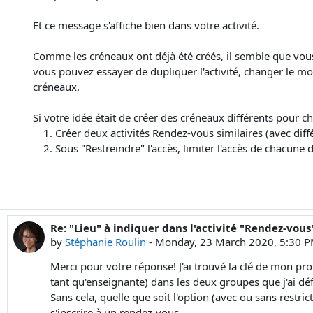
Et ce message s'affiche bien dans votre activité.
Comme les créneaux ont déjà été créés, il semble que vou
vous pouvez essayer de dupliquer l'activité, changer le m
créneaux.
Si votre idée était de créer des créneaux différents pour c
Créer deux activités Rendez-vous similaires (avec diff
Sous "Restreindre" l'accès, limiter l'accès de chacune
Re: "Lieu" à indiquer dans l'activité "Rendez-vo
In reply to Jacques Monnard
by
Stéphanie Roulin
-
Monday, 23 March 2020, 5:30 
Merci pour votre réponse! J'ai trouvé la clé de mon pr
tant qu'enseignante) dans les deux groupes que j'ai dé
Sans cela, quelle que soit l'option (avec ou sans restri
s'inscrire à un rendez-vous.