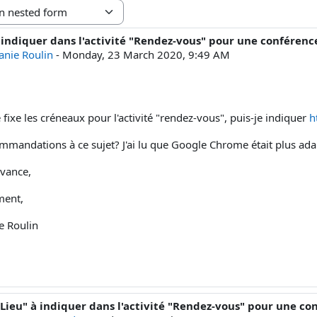
à indiquer dans l'activité "Rendez-vous" pour une conféren
f replies: 5
anie Roulin
-
Monday, 23 March 2020, 9:49 AM
fixe les créneaux pour l'activité "rendez-vous", puis-je indiquer
h
mmandations à ce sujet? J'ai lu que Google Chrome était plus ada
avance,
ment,
e Roulin
"Lieu" à indiquer dans l'activité "Rendez-vous" pour une c
ply to Stéphanie Roulin