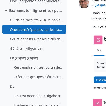
Numero d
Eine Lehrperson oder Studierenden aus dem Kurs abmelden
di
Jacqu
Examens (en ligne et sur papier) - Prüfungen (Online und Offline)
Minimizza
Dans les
des group
Guide de l’activité « QCM papier »
Pour cela
Questions/réponses sur les examens en ligne avec Moodle - Fragen/Antworten zu Online Prüfungen mit Moodle
Cours de tests avec les différents types de question et un devoir - Testkurs mit allen Fragetypen und einer Aufgabe
Général - Allgemein
FR (copie) (copie)
Restreindre un test ou un devoir à un groupe d'étudiant·es
Créer des groupes d'étudiant·es
DE
Ein Test oder eine Aufgabe auf eine Gruppe von Studierenden beschränken
Studierendengruppen erstellen