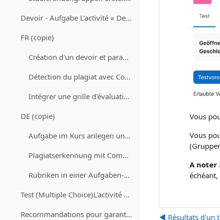
Devoir - Aufgabe L'activité « Devoir&nb... (copie)
FR (copie)
Création d'un devoir et paramètres principaux
Détection du plagiat avec Compilatio
Intégrer une grille d'évaluation à un devoir
DE (copie)
Vous pour
Vous pou
Aufgabe im Kurs anlegen und konfigurieren
(Gruppe
Plagiatserkennung mit Compilatio
A noter 
Rubriken in einer Aufgaben-Aktivität aktivieren
échéant,
Test (Multiple Choice)L'activité « Test » permet ...
Recommandations pour garantir la qualité d'un quiz
◀︎ Résultats d'un 