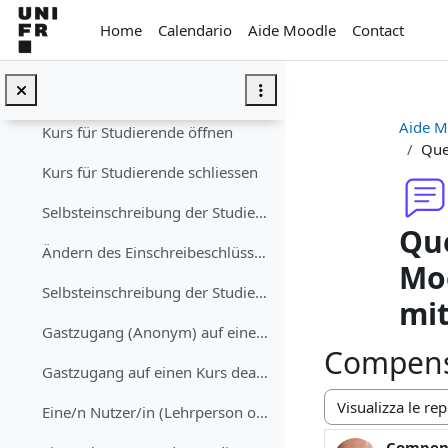
Vai al contenuto principale
Ajouter un·e enseignant·e/étudiant·e au cours
Home
Calendario
Aide Moodle
Contact
Supprimer un·e enseignant·e/étudiant·e du cours
Textfeld
Aide M
Kurs für Studierende öffnen
Que
Kurs für Studierende schliessen
Selbsteinschreibung der Studierenden erlauben (mit oder ohne Einschreibeschlüssel)
Que
Ändern des Einschreibeschlüssels für einen Kurs
Moo
Selbsteinschreibung der Studierenden deaktivieren
mi
Gastzugang (Anonym) auf einen Kurs erlauben (mit oder ohne Schlüssel)
Compensa
Gastzugang auf einen Kurs deaktivieren
Eine/n Nutzer/in (Lehrperson oder Studierenden) in den Kurs einschreiben
Modalità visualiz
Compens