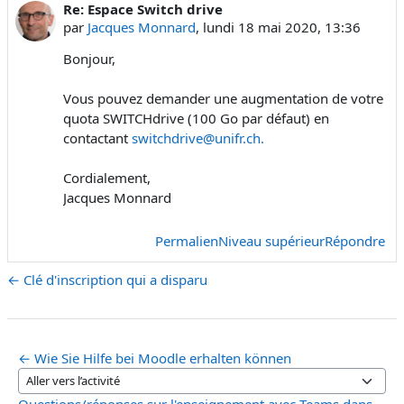
Re: Espace Switch drive
Nombre de réponses : 0
par
Jacques Monnard
,
lundi 18 mai 2020, 13:36
Bonjour,
Vous pouvez demander une augmentation de votre
quota SWITCHdrive (100 Go par défaut) en
contactant
switchdrive@unifr.ch.
Cordialement,
Jacques Monnard
Permalien
Niveau supérieur
Répondre
← Clé d'inscription qui a disparu
← Wie Sie Hilfe bei Moodle erhalten können
Aller vers l’activité
Questions/réponses sur l'enseignement avec Teams dans