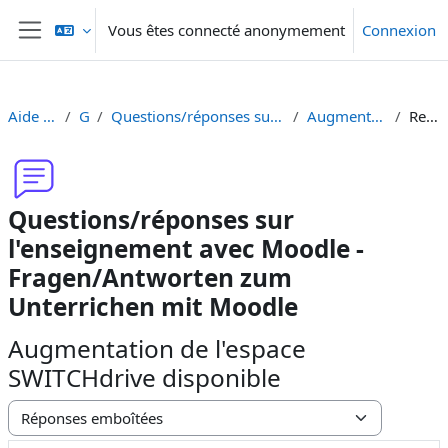
Passer au contenu principal
Vous êtes connecté anonymement
Connexion
Panneau latéral
Aide Moodle - Moodle Hilfe
Généralités
Questions/réponses sur l'enseignement avec Moodle - Fragen/Antworten zum Unterrichen mit Moodle
Augmentation de l'espace SWITCHdrive disponible
Re: Espace Switch drive
Questions/réponses sur
l'enseignement avec Moodle -
Fragen/Antworten zum
Unterrichen mit Moodle
Augmentation de l'espace
SWITCHdrive disponible
Type d’affichage