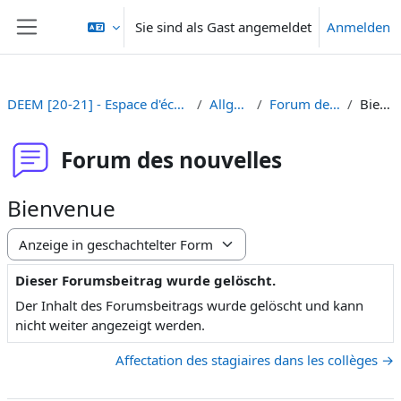
Zum Hauptinhalt
Sie sind als Gast angemeldet
Anmelden
Website-Übersicht
DEEM [20-21] - Espace d'échange et d'information
Allgemeines
Forum des nouvelles
Bienvenue
Forum des nouvelles
Bienvenue
Anzeigemodus
Dieser Forumsbeitrag wurde gelöscht.
Anzahl Antworten: 0
Der Inhalt des Forumsbeitrags wurde gelöscht und kann
nicht weiter angezeigt werden.
Affectation des stagiaires dans les collèges →