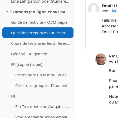
Eine Lehrperson oder Studierenden aus dem Kurs abmelden
Email-L
Anzahl A
von
Clau
Examens (en ligne et sur papier) - Prüfungen (Online und Offline)
Einklappen
Falls di
Guide de l’activité « QCM papier »
Adresse 
Email-Pr
Questions/réponses sur les examens en ligne avec Moodle - Fragen/Antworten zu Online Prüfungen mit Moodle
Cours de tests avec les différents types de question et un devoir - Testkurs mit allen Fragetypen und einer Aufgabe
Général - Allgemein
Re: 
Als 
von
FR (copie) (copie)
Bonj
Restreindre un test ou un devoir à un groupe d'étudiant·es
Pour 
Créer des groupes d'étudiant·es
par 
DE
Notez
ou M
Ein Test oder eine Aufgabe auf eine Gruppe von Studierenden beschränken
Studierendengruppen erstellen