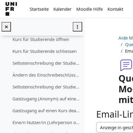
Zum Hauptinhalt
Ajouter un·e enseignant·e/étudiant·e au cours
Startseite
Kalender
Moodle Hilfe
Kontakt
Supprimer un·e enseignant·e/étudiant·e du cours
Textfeld
Aide M
Kurs für Studierende öffnen
Que
Ema
Kurs für Studierende schliessen
Selbsteinschreibung der Studierenden erlauben (mit oder ohne Einschreibeschlüssel)
Ändern des Einschreibeschlüssels für einen Kurs
Que
Moo
Selbsteinschreibung der Studierenden deaktivieren
mi
Gastzugang (Anonym) auf einen Kurs erlauben (mit oder ohne Schlüssel)
Gastzugang auf einen Kurs deaktivieren
Email-Li
Eine/n Nutzer/in (Lehrperson oder Studierenden) in den Kurs einschreiben
Anzeigemodus