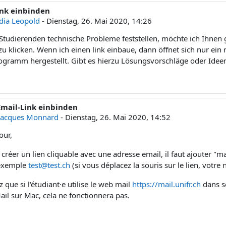
ink einbinden
ntworten: 1
dia Leopold
-
Dienstag, 26. Mai 2020, 14:26
e Studierenden technische Probleme feststellen, möchte ich Ihnen 
zu klicken. Wenn ich einen link einbaue, dann öffnet sich nur ei
ogramm hergestellt. Gibt es hierzu Lösungsvorschläge oder Idee
Email-Link einbinden
Antwort auf Claudia Leopold
Jacques Monnard
-
Dienstag, 26. Mai 2020, 14:52
our,
créer un lien cliquable avec une adresse email, il faut ajouter "ma
exemple
test@test.ch
(si vous déplacez la souris sur le lien, votre 
 que si l'étudiant·e utilise le web mail
https://mail.unifr.ch
dans s
ail sur Mac, cela ne fonctionnera pas.