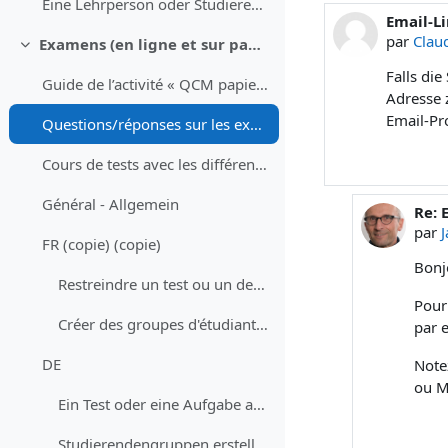
Eine Lehrperson oder Studierenden aus dem Kurs abmelden
Email-L
Nombre d
par
Clau
Examens (en ligne et sur papier) - Prüfungen (Online und Offline)
Replier
Falls di
Guide de l’activité « QCM papier »
Adresse 
Email-Pr
Questions/réponses sur les examens en ligne avec Moodle - Fragen/Antworten zu Online Prüfungen mit Moodle
Cours de tests avec les différents types de question et un devoir - Testkurs mit allen Fragetypen und einer Aufgabe
Général - Allgemein
Re: 
En r
par
FR (copie) (copie)
Bonj
Restreindre un test ou un devoir à un groupe d'étudiant·es
Pour 
Créer des groupes d'étudiant·es
par 
DE
Notez
ou M
Ein Test oder eine Aufgabe auf eine Gruppe von Studierenden beschränken
Studierendengruppen erstellen