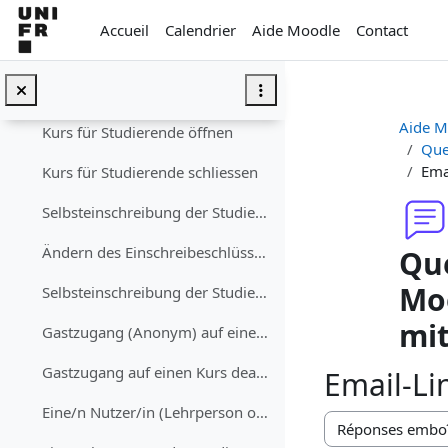
Passer au contenu principal
Ajouter un·e enseignant·e/étudiant·e au cours
Accueil
Calendrier
Aide Moodle
Contact
Supprimer un·e enseignant·e/étudiant·e du cours
Textfeld
Aide M
Kurs für Studierende öffnen
Que
Ema
Kurs für Studierende schliessen
Selbsteinschreibung der Studierenden erlauben (mit oder ohne Einschreibeschlüssel)
Ändern des Einschreibeschlüssels für einen Kurs
Que
Moo
Selbsteinschreibung der Studierenden deaktivieren
mi
Gastzugang (Anonym) auf einen Kurs erlauben (mit oder ohne Schlüssel)
Gastzugang auf einen Kurs deaktivieren
Email-Li
Eine/n Nutzer/in (Lehrperson oder Studierenden) in den Kurs einschreiben
Type d’affichage