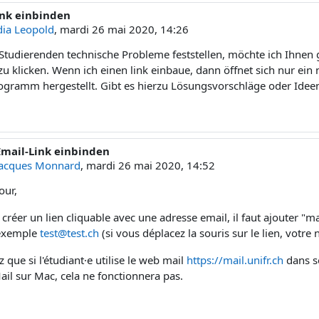
ink einbinden
e réponses : 1
dia Leopold
,
mardi 26 mai 2020, 14:26
e Studierenden technische Probleme feststellen, möchte ich Ihnen 
zu klicken. Wenn ich einen link einbaue, dann öffnet sich nur ei
ogramm hergestellt. Gibt es hierzu Lösungsvorschläge oder Idee
Email-Link einbinden
éponse à Claudia Leopold
Jacques Monnard
,
mardi 26 mai 2020, 14:52
our,
créer un lien cliquable avec une adresse email, il faut ajouter "ma
exemple
test@test.ch
(si vous déplacez la souris sur le lien, votre 
 que si l'étudiant·e utilise le web mail
https://mail.unifr.ch
dans s
ail sur Mac, cela ne fonctionnera pas.