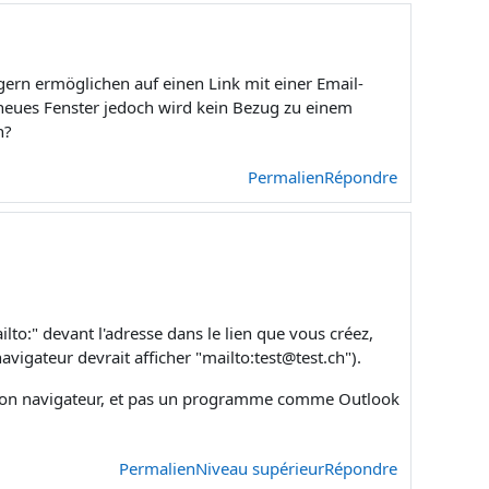
gern ermöglichen auf einen Link mit einer Email-
n neues Fenster jedoch wird kein Bezug zu einem
n?
Permalien
Répondre
ilto:" devant l'adresse dans le lien que vous créez,
navigateur devrait afficher "mailto:test@test.ch").
on navigateur, et pas un programme comme Outlook
Permalien
Niveau supérieur
Répondre