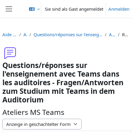
Zum Hauptinhalt
Sie sind als Gast angemeldet
Anmelden
Website-Übersicht
Aide Moodle - Moodle Hilfe
Allgemeines
Questions/réponses sur l'enseignement avec Teams dans les auditoires - Fragen/Antworten zum Studium mit Teams in dem Auditorium
Ateliers MS Teams
Re: Ateliers MS Teams
Questions/réponses sur
l'enseignement avec Teams dans
les auditoires - Fragen/Antworten
zum Studium mit Teams in dem
Auditorium
Ateliers MS Teams
Anzeigemodus