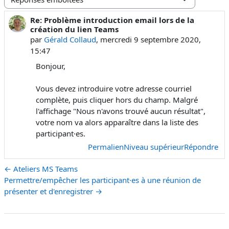
Type d’affichage
Re: Problème introduction email lors de la
Nombre de réponses : 0
création du lien Teams
par
Gérald Collaud
,
mercredi 9 septembre 2020,
15:47
Bonjour,
Vous devez introduire votre adresse courriel
complète, puis cliquer hors du champ. Malgré
l'affichage "Nous n'avons trouvé aucun résultat",
votre nom va alors apparaître dans la liste des
participant·es.
Permalien
Niveau supérieur
Répondre
← Ateliers MS Teams
Permettre/empêcher les participant·es à une réunion de
présenter et d'enregistrer →