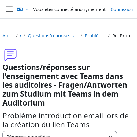
Passer au contenu principal
Vous êtes connecté anonymement
Connexion
Panneau latéral
Aide Moodle - Moodle Hilfe
Généralités
Questions/réponses sur l'enseignement avec Teams dans les auditoires - Fragen/Antworten zum Studium mit Teams in dem Auditorium
Problème introduction email lors de la création du lien Teams
Re: Problème introduction email lors de la création du lien Teams
Questions/réponses sur
l'enseignement avec Teams dans
les auditoires - Fragen/Antworten
zum Studium mit Teams in dem
Auditorium
Problème introduction email lors de
la création du lien Teams