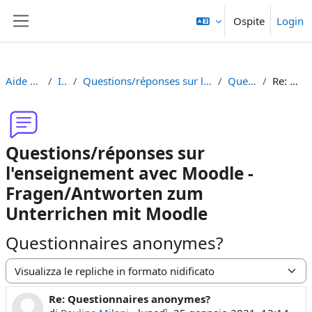
Vai al contenuto principale
Ospite
Login
Pannello laterale
Aide Moodle - Moodle Hilfe
Introduzione
Questions/réponses sur l'enseignement avec Moodle - Fragen/Antworten zum Unterrichen mit Moodle
Questionnaires anonymes?
Re: Questionnaires anonymes?
Questions/réponses sur
l'enseignement avec Moodle -
Fragen/Antworten zum
Unterrichen mit Moodle
Questionnaires anonymes?
Modalità visualizzazione
Re: Questionnaires anonymes?
Numero di risposte: 0