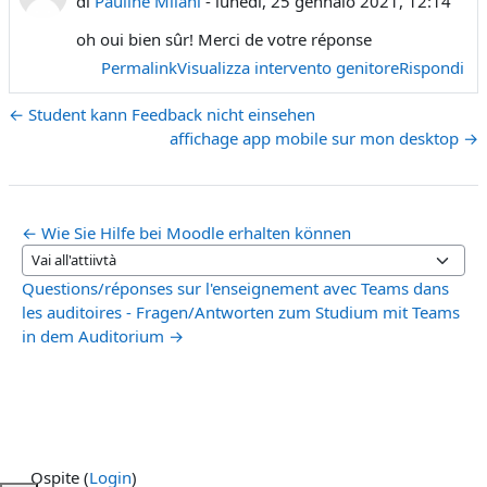
di
Pauline Milani
-
lunedì, 25 gennaio 2021, 12:14
oh oui bien sûr! Merci de votre réponse
Permalink
Visualizza intervento genitore
Rispondi
← Student kann Feedback nicht einsehen
affichage app mobile sur mon desktop →
← Wie Sie Hilfe bei Moodle erhalten können
Vai all'attiivtà
Questions/réponses sur l'enseignement avec Teams dans
les auditoires - Fragen/Antworten zum Studium mit Teams
in dem Auditorium →
Ospite (
Login
)