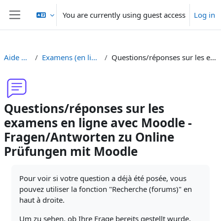
Skip to main content
You are currently using guest access
Log in
Side panel
Aide Moodle - Moodle Hilfe
Examens (en ligne et sur papier) - Prüfungen (Online und Offline)
Questions/réponses sur les examens en ligne avec Moodle - Fragen/Antworten zu Online Prüfungen mit Moodle
Questions/réponses sur les
examens en ligne avec Moodle -
Fragen/Antworten zu Online
Prüfungen mit Moodle
Completion requirements
Pour voir si votre question a déjà été posée, vous
pouvez utiliser la fonction "Recherche (forums)" en
haut à droite.
Um zu sehen, ob Ihre Frage bereits gestellt wurde,