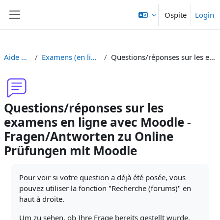
Vai al contenuto principale
Ospite
Login
Pannello laterale
Aide Moodle - Moodle Hilfe
Examens (en ligne et sur papier) - Prüfungen (Online und Offline)
Questions/réponses sur les examens en ligne avec Moodle - Fragen/Antworten zu Online Prüfungen mit Moodle
Questions/réponses sur les
examens en ligne avec Moodle -
Fragen/Antworten zu Online
Prüfungen mit Moodle
Aggregazione dei criteri
Pour voir si votre question a déjà été posée, vous
pouvez utiliser la fonction "Recherche (forums)" en
haut à droite.
Um zu sehen, ob Ihre Frage bereits gestellt wurde,