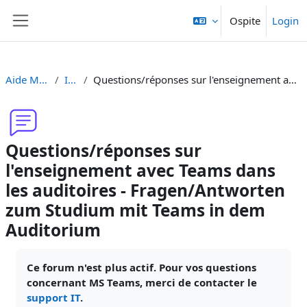
Vai al contenuto principale
Ospite
Login
Pannello laterale
Aide Moodle - Moodle Hilfe
Introduzione
Questions/réponses sur l'enseignement avec Teams dans les auditoires - Fragen/Antworten zum Studium mit Teams in dem Auditorium
Questions/réponses sur
l'enseignement avec Teams dans
les auditoires - Fragen/Antworten
zum Studium mit Teams in dem
Auditorium
Aggregazione dei criteri
Ce forum n'est plus actif. Pour vos questions
concernant MS Teams, merci de contacter le
support IT
.