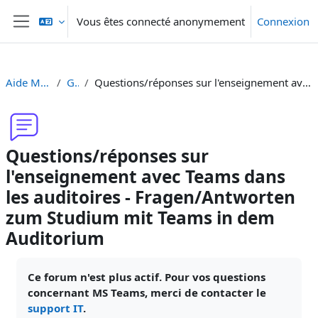
Passer au contenu principal
Vous êtes connecté anonymement
Connexion
Panneau latéral
Aide Moodle - Moodle Hilfe
Généralités
Questions/réponses sur l'enseignement avec Teams dans les auditoires - Fragen/Antworten zum Studium mit Teams in dem Auditorium
Questions/réponses sur
l'enseignement avec Teams dans
les auditoires - Fragen/Antworten
zum Studium mit Teams in dem
Auditorium
Conditions d’achèvement
Ce forum n'est plus actif. Pour vos questions
concernant MS Teams, merci de contacter le
support IT
.