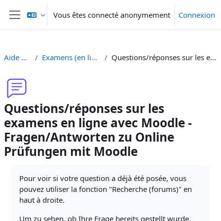
Passer au contenu principal
Vous êtes connecté anonymement
Connexion
Panneau latéral
Aide Moodle - Moodle Hilfe
Examens (en ligne et sur papier) - Prüfungen (Online und Offline)
Questions/réponses sur les examens en ligne avec Moodle - Fragen/Antworten zu Online Prüfungen mit Moodle
Questions/réponses sur les
examens en ligne avec Moodle -
Fragen/Antworten zu Online
Prüfungen mit Moodle
Conditions d’achèvement
Pour voir si votre question a déjà été posée, vous
pouvez utiliser la fonction "Recherche (forums)" en
haut à droite.
Um zu sehen, ob Ihre Frage bereits gestellt wurde,