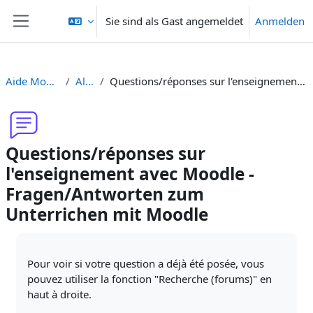
Zum Hauptinhalt
Sie sind als Gast angemeldet
Anmelden
Website-Übersicht
Aide Moodle - Moodle Hilfe
Allgemeines
Questions/réponses sur l'enseignement avec Moodle - Fragen/Antworten zum Unterrichen mit Moodle
Questions/réponses sur
l'enseignement avec Moodle -
Fragen/Antworten zum
Unterrichen mit Moodle
Abschlussbedingungen
Pour voir si votre question a déjà été posée, vous
pouvez utiliser la fonction "Recherche (forums)" en
haut à droite.