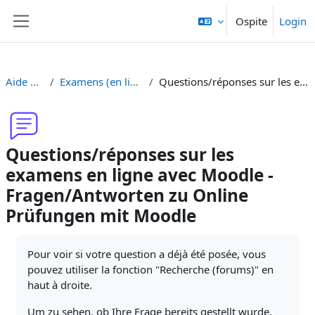
Vai al contenuto principale
Ospite
Login
Pannello laterale
Aide Moodle - Moodle Hilfe
Examens (en ligne et sur papier) - Prüfungen (Online und Offline)
Questions/réponses sur les examens en ligne avec Moodle - Fragen/Antworten zu Online Prüfungen mit Moodle
Questions/réponses sur les
examens en ligne avec Moodle -
Fragen/Antworten zu Online
Prüfungen mit Moodle
Aggregazione dei criteri
Pour voir si votre question a déjà été posée, vous
pouvez utiliser la fonction "Recherche (forums)" en
haut à droite.
Um zu sehen, ob Ihre Frage bereits gestellt wurde,