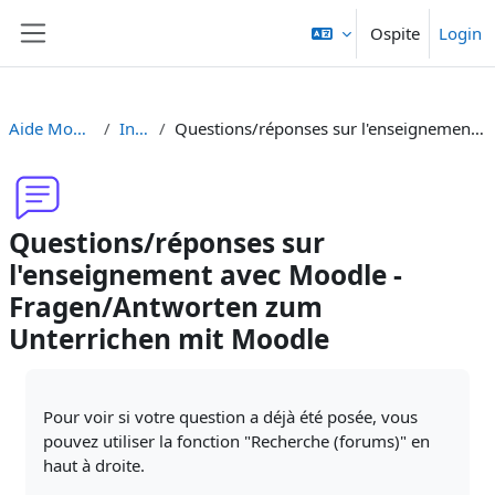
Vai al contenuto principale
Ospite
Login
Pannello laterale
Aide Moodle - Moodle Hilfe
Introduzione
Questions/réponses sur l'enseignement avec Moodle - Fragen/Antworten zum Unterrichen mit Moodle
Questions/réponses sur
l'enseignement avec Moodle -
Fragen/Antworten zum
Unterrichen mit Moodle
Aggregazione dei criteri
Pour voir si votre question a déjà été posée, vous
pouvez utiliser la fonction "Recherche (forums)" en
haut à droite.