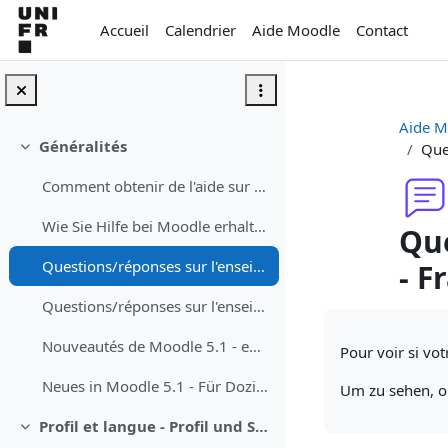
Passer au contenu principal
Accueil
Calendrier
Aide Moodle
Contact
Aide M
Généralités
Que
Replier
Comment obtenir de l'aide sur Moodle
Wie Sie Hilfe bei Moodle erhalten können
Que
Questions/réponses sur l'enseignement avec Moodle - Fragen/Antworten zum Unterrichen mit Moodle
- F
Questions/réponses sur l'enseignement avec Teams dans les auditoires - Fragen/Antworten zum Studium mit Teams in dem Auditorium
Conditions d’a
Nouveautés de Moodle 5.1 - enseignant·e
Pour voir si vot
Neues in Moodle 5.1 - Für Dozierende
Um zu sehen, ob
Profil et langue - Profil und Sprache
Replier