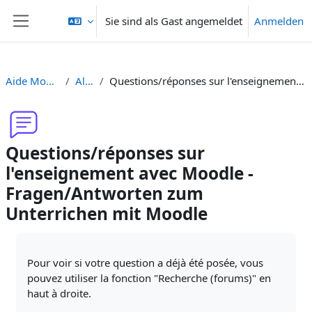
Zum Hauptinhalt
Sie sind als Gast angemeldet
Anmelden
Website-Übersicht
Aide Moodle - Moodle Hilfe
Allgemeines
Questions/réponses sur l'enseignement avec Moodle - Fragen/Antworten zum Unterrichen mit Moodle
Questions/réponses sur
l'enseignement avec Moodle -
Fragen/Antworten zum
Unterrichen mit Moodle
Abschlussbedingungen
Pour voir si votre question a déjà été posée, vous
pouvez utiliser la fonction "Recherche (forums)" en
haut à droite.