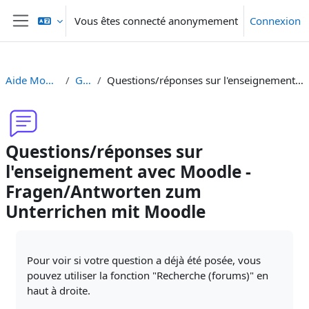
Passer au contenu principal
Vous êtes connecté anonymement
Connexion
Panneau latéral
Aide Moodle - Moodle Hilfe
Généralités
Questions/réponses sur l'enseignement avec Moodle - Fragen/Antworten zum Unterrichen mit Moodle
Questions/réponses sur
l'enseignement avec Moodle -
Fragen/Antworten zum
Unterrichen mit Moodle
Conditions d’achèvement
Pour voir si votre question a déjà été posée, vous
pouvez utiliser la fonction "Recherche (forums)" en
haut à droite.