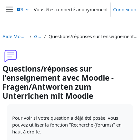
Passer au contenu principal
Vous êtes connecté anonymement
Connexion
Panneau latéral
Aide Moodle - Moodle Hilfe
Généralités
Questions/réponses sur l'enseignement avec Moodle - Fragen/Antworten zum Unterrichen mit Moodle
Questions/réponses sur
l'enseignement avec Moodle -
Fragen/Antworten zum
Unterrichen mit Moodle
Conditions d’achèvement
Pour voir si votre question a déjà été posée, vous
pouvez utiliser la fonction "Recherche (forums)" en
haut à droite.