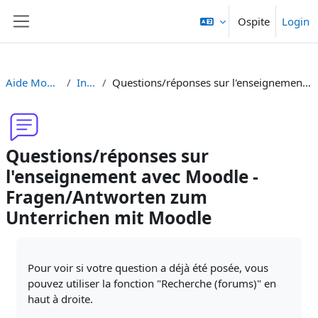
Vai al contenuto principale
Ospite
Login
Pannello laterale
Aide Moodle - Moodle Hilfe
Introduzione
Questions/réponses sur l'enseignement avec Moodle - Fragen/Antworten zum Unterrichen mit Moodle
Questions/réponses sur
l'enseignement avec Moodle -
Fragen/Antworten zum
Unterrichen mit Moodle
Aggregazione dei criteri
Pour voir si votre question a déjà été posée, vous
pouvez utiliser la fonction "Recherche (forums)" en
haut à droite.