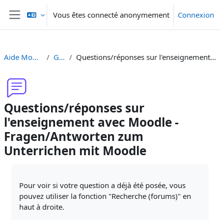
Passer au contenu principal
Vous êtes connecté anonymement
Connexion
Panneau latéral
Aide Moodle - Moodle Hilfe
Généralités
Questions/réponses sur l'enseignement avec Moodle - Fragen/Antworten zum Unterrichen mit Moodle
Questions/réponses sur
l'enseignement avec Moodle -
Fragen/Antworten zum
Unterrichen mit Moodle
Conditions d’achèvement
Pour voir si votre question a déjà été posée, vous
pouvez utiliser la fonction "Recherche (forums)" en
haut à droite.