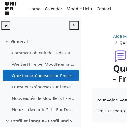
Skip to main content
Home
Calendar
Moodle Help
Contact
Aide M
General
Que
Collapse
Comment obtenir de l'aide sur Moodle
Wie Sie Hilfe bei Moodle erhalten können
Que
Questions/réponses sur l'enseignement avec Moodle - Fragen/Antworten zum Unterrichen mit Moodle
- F
Questions/réponses sur l'enseignement avec Teams dans les auditoires - Fragen/Antworten zum Studium mit Teams in dem Auditorium
Completion req
Nouveautés de Moodle 5.1 - enseignant·e
Pour voir si vot
Neues in Moodle 5.1 - Für Dozierende
Um zu sehen, ob
Profil et langue - Profil und Sprache
Collapse