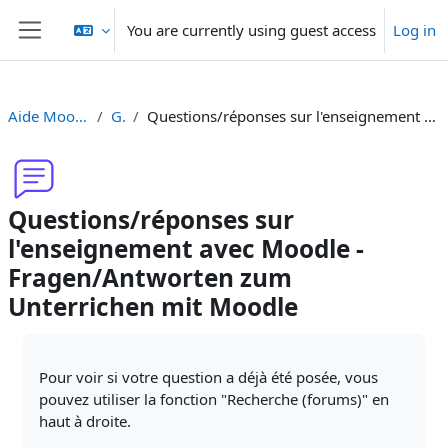
Skip to main content
You are currently using guest access
Log in
Side panel
Aide Moodle - Moodle Hilfe
General
Questions/réponses sur l'enseignement avec Moodle - Fragen/Antworten zum Unterrichen mit Moodle
Questions/réponses sur
l'enseignement avec Moodle -
Fragen/Antworten zum
Unterrichen mit Moodle
Completion requirements
Pour voir si votre question a déjà été posée, vous
pouvez utiliser la fonction "Recherche (forums)" en
haut à droite.